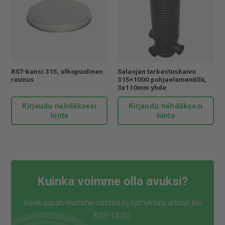
RST-kansi 315, ulkopuolinen
Salaojan tarkastuskaivo
reunus
315×1000 pohjaelementillä,
3x110mm yhde
Kirjaudu nähdäksesi
Kirjaudu nähdäksesi
hinta
hinta
Kuinka voimme olla avuksi?
Asiakaspalvelumme vastaa kysymyksiisi arkisin klo
8:00-15:00.