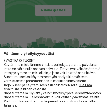
Asiakaspalvelu
Jita Oy
Lakarintie 10, 34800 Virrat
03 475 6100
info@jita.fi
Asiakaspalvelu
Jita.fi