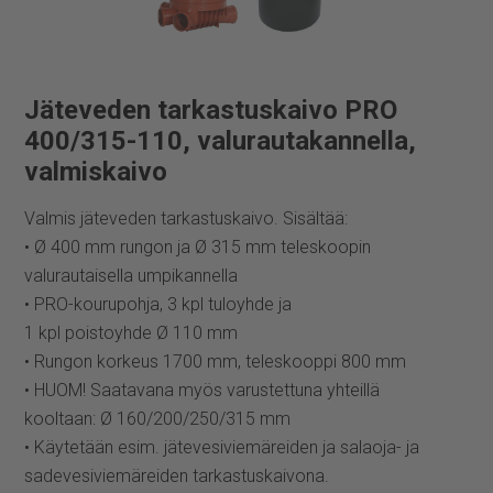
Jäteveden tarkastuskaivo PRO
400/315-110, valurautakannella,
valmiskaivo
Valmis jäteveden tarkastuskaivo. Sisältää:
• Ø 400 mm rungon ja Ø 315 mm teleskoopin
valurautaisella umpikannella
• PRO-kourupohja, 3 kpl tuloyhde ja
1 kpl poistoyhde Ø 110 mm
• Rungon korkeus 1700 mm, teleskooppi 800 mm
• HUOM! Saatavana myös varustettuna yhteillä
kooltaan: Ø 160/200/250/315 mm
• Käytetään esim. jätevesiviemäreiden ja salaoja- ja
sadevesiviemäreiden tarkastuskaivona.