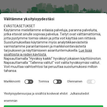
Jita Oy
Lakarintie 10, 34800 Virrat
03 475 6100
info@jita.fi
Asiakaspalvelu
Jita.fi
Toimitusehdot
Materiaalipankki
Referenssit
Seuraa meitä