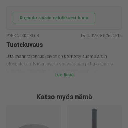
Kirjaudu sisään nähdäksesi hinta
PAKKAUSKOKO: 3
LVI-NUMERO: 2604515
Tuotekuvaus
Jita maanrakennuskaivot on kehitetty suomalaisiin
olosuhteisiin. Niiden avulla saavutetaan pitkäikäinen ja
luotettava järjestelmä vesien johtamiseen. Jita
maanrakennuskaivoja käytetään laajasti rakentamisen eli
alueilla, rakennusten ympärille toteutettavasta
putkituksesta suuriin infrarakentamisen kohteisiin.
Katso myös nämä
Jita jäteveden tarkastuskaivo PRO 400/315-110 on
valmis kaivopaketti moneen eri viemäröinnin kohteeseen.
Sitä käytetään erityisesti jätevesiviemäreissä. Rungon
halkaisija on 400 mm ja teleskoopin halkaisija 315 mm.