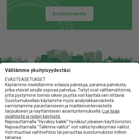
Asiakaspalvelu
Jita Oy
Lakarintie 10, 34800 Virrat
03 475 6100
info@jita.fi
Asiakaspalvelu
Jita.fi