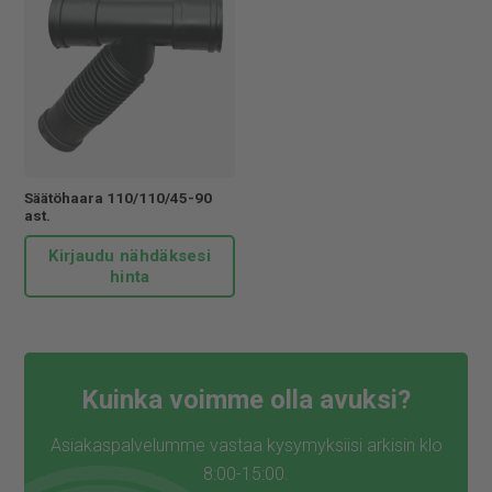
Säätöhaara 110/110/45-90
ast.
Kirjaudu nähdäksesi
hinta
Kuinka voimme olla avuksi?
Asiakaspalvelumme vastaa kysymyksiisi arkisin klo
8:00-15:00.