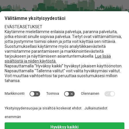
Jita Oy
Lakarintie 10, 34800 Virrat
03 475 6100
info@jita.fi
Asiakaspalvelu
Jita.fi
Toimitusehdot
Materiaalipankki
Referenssit
Seuraa meitä