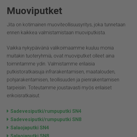
Muoviputket
Jita on kotimainen muoviteollisuusyritys, joka tunnetaan
ennen kaikkea valmistamistaan muoviputkista.
Vaikka nykypäivänä valikoimaamme kuuluu monia
muitakin tuoteryhmiä, ovat muoviputket olleet aina
toimintamme ydin. Valmistamme erilaisia
putkistoratkaisuja infrarakentamisen, maatalouden,
pohjarakentamisen, teollisuuden ja pienrakentamisen
tarpeisiin. Toteutamme joustavasti myös erilaiset
erikoisratkaisut.
Sadevesiputki/rumpuputki SN4
Sadevesiputki/rumpuputki SN8
Salaojaputki SN4
Salaojaputki SN8