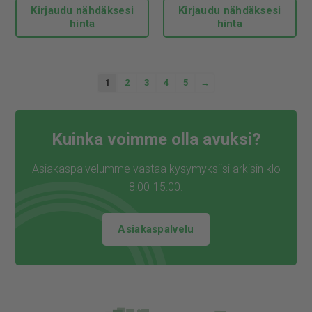
Kirjaudu nähdäksesi
Kirjaudu nähdäksesi
hinta
hinta
1
2
3
4
5
→
Kuinka voimme olla avuksi?
Asiakaspalvelumme vastaa kysymyksiisi arkisin klo
8:00-15:00.
Asiakaspalvelu