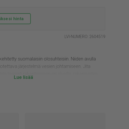
ksesi hinta
LVI-NUMERO: 2604519
hitetty suomalaisiin olosuhteisiin. Niiden avulla
uotettava järjestelmä vesien johtamiseen. Jita
n laajasti rakentamisen eri alueilla, rakennusten
ituksesta suuriin infrarakentamisen kohteisiin.
on valmis kaivopaketti moneen eri kohteeseen.
ja teleskoopin halkaisija 315 mm. Teleskooppi on
aisella ritiläkansistolla, jonka kuormituskestävyys on
n 50 cm = 46 l. Sadevesikaivon runko on varustettu
teellä, jossa on asennettuna supistusosa kokoon ø
n poistaa työmaalla, jolloin saadaan käyttöön ø