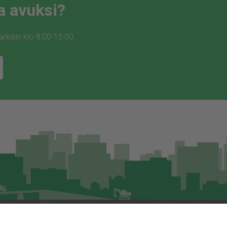
a avuksi?
kisin klo 8:00-15:00.
Asiakaspalvelu
Jita.fi