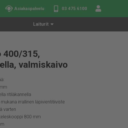
Asiakaspalvelu
03 475 6100
Laiturit
 400/315,
ella, valmiskaivo
ää:
5 mm
la ritiläkannella
kana irrallinen läpivientitiiviste
ä varten
 teleskooppi 800 mm
mm