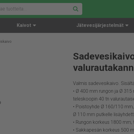
Kaivot
Jätevesijärjestelmät
iskaivo
Sadevesikaivo
valurautakann
Valmis sadevesikaivo. Sisält
• Ø 400 mm rungon ja Ø 31
teleskoopin 40 tn valurautaisel
• Poistoyhde Ø 160/110 mm, mu
Ø 110 mm putkelle lisäyhdett
• Rungon korkeus 1800 mm,
• Sakkapesän korkeus 500 