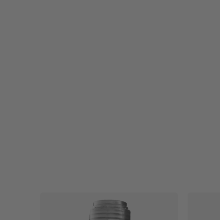
Säätökulmat ja -haarat
Tiivisteet