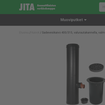
Muoviputket
Etusivu
/
Kaivot
/ Sadevesikaivo 400/315, valurautakannella, valm
Jatkomuhvit
Muovikannet ja -pohjat