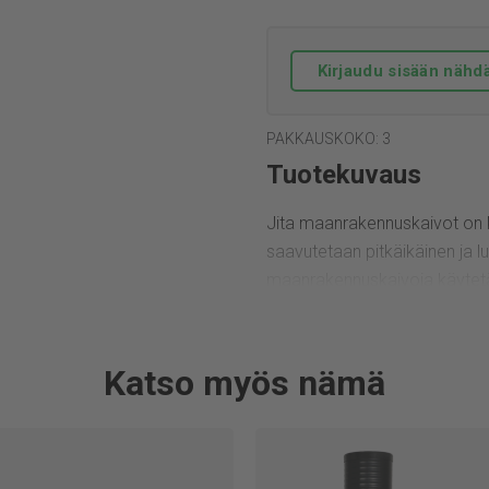
Kirjaudu sisään nähdä
PAKKAUSKOKO: 3
Tuotekuvaus
Jita maanrakennuskaivot on ke
saavutetaan pitkäikäinen ja l
maanrakennuskaivoja käytetää
ympärille toteutettavasta putk
Jita Sadevesikaivo 400/315 
Rungon halkaisija on 400 mm 
Katso myös nämä
varustettu kelluvalla valuraut
40 tn. Hiekkapesän korkeus o
ø 160 mm hitsatulla muhviyh
110 mm. Supistusyhde voidaa