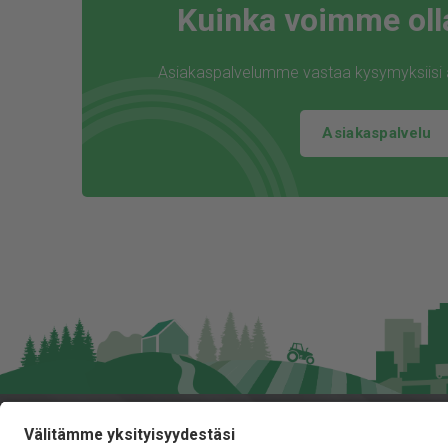
Kuinka voimme oll
Asiakaspalvelumme vastaa kysymyksiisi ar
Asiakaspalvelu
Jita Oy