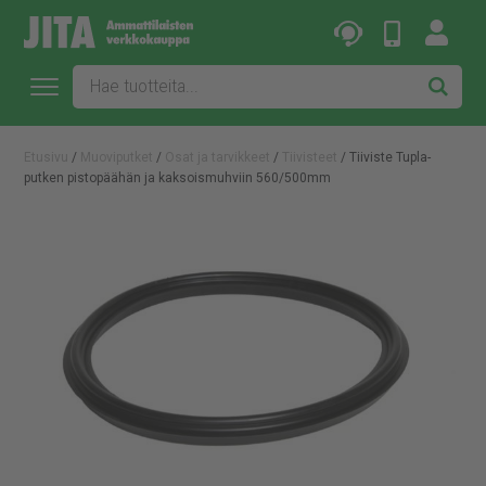
Etusivu
/
Muoviputket
/
Osat ja tarvikkeet
/
Tiivisteet
/ Tiiviste Tupla-
putken pistopäähän ja kaksoismuhviin 560/500mm