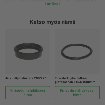
liitokset irrallisiin kaksoismuhveihin, kulmiin, kaivoyhteisiin)
välisissä liitoksissa. Käytetään kohteissa, joissa halutaan
erityistä tiiveyttä sadevesilinjoihin. Tiiviste asennetaan
putken pistopään (urospään) profiiliin. Tiiviste liukuu
Katso myös nämä
liitettävän putken muhvin tai kaksoismuhvin sisään.
Asennettaessa tulee käyttää putkiliukastetta, jotta
asennus on luotettava ja tiiviste pysyy asennettaessa
paikoillaan.
Jitan toiminnalle on myönnetty ISO 9001 ja ISO 14001
laatu- ja ympäristösetifikaatit. Jitan valmistamat tuotteet
ovat oikeutettuja Avainlippu-alkuperämerkin käyttöön,
merkkinä kotimaisesta tuotteesta. Käyttämällä Jitan
tuotteita tuet kotimaista teollisuutta.
Jälkiliittymätiiviste 200/226
Tiiviste Tupla-putken
pistopäähän 1154/1000mm
Kirjaudu nähdäksesi
Kirjaudu nähdäksesi
hinta
hinta