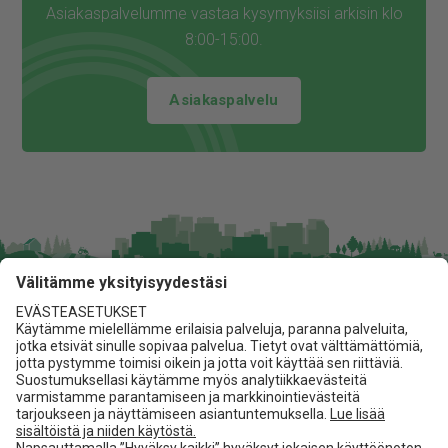
Asiakaspalvelumme vastaa kysymyksiisi arkisin klo
8:00-15:00.
Asiakaspalvelu
Jita Oy
Lakarintie 10, 34800 Virrat
03 475 6100
info@jita.fi