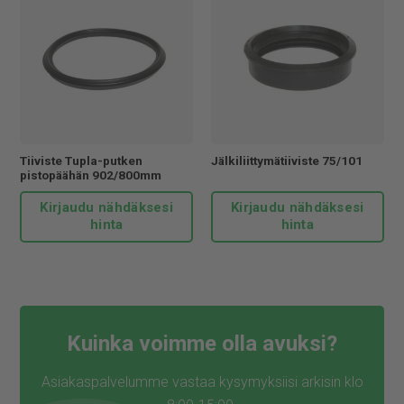
Tiiviste Tupla-putken
Jälkiliittymätiiviste 75/101
pistopäähän 902/800mm
Kirjaudu nähdäksesi
Kirjaudu nähdäksesi
hinta
hinta
Kuinka voimme olla avuksi?
Asiakaspalvelumme vastaa kysymyksiisi arkisin klo