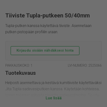
Tiiviste Tupla-putkeen 50/40mm
Tupla-putken kanssa käytettävä tiiviste. Asennetaan
putken pistopään profiilin uraan.
Kirjaudu sisään nähdäksesi hinta
PAKKAUSKOKO: 1
LVI-NUMERO: 2525066
Tuotekuvaus
Helposti asennettava ja kestävä kumitiiviste käytettäväksi
Jita Tupla-sadevesiputkien kanssa. Käytetään kohteissa,
joissa halutaan erityistä tiiveyttä sadevesilinjoihin. Tiiviste
asennetaan putken pistopään (urospään) profiiliin. Tiiviste