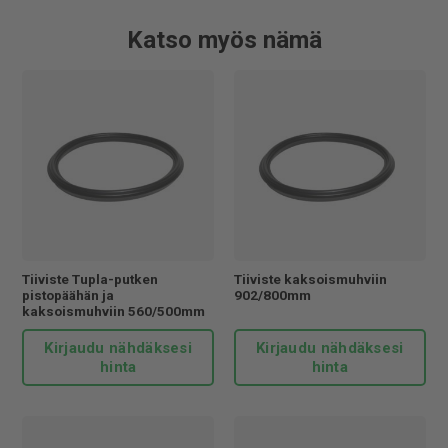
liukuu liitettävän putken muhvin sisään. Asennettaessa
tulee käyttää putkiliukastetta, jotta asennus on luotettava
Katso myös nämä
ja tiiviste pysyy asennettaessa paikoillaan.
Jitan toiminnalle on myönnetty ISO 9001 ja ISO 14001
laatu- ja ympäristösetifikaatit. Jitan valmistamat tuotteet
ovat oikeutettuja Avainlippu-alkuperämerkin käyttöön,
merkkinä kotimaisesta tuotteesta. Käyttämällä Jitan
tuotteita tuet kotimaista teollisuutta.
Tiiviste Tupla-putken
Tiiviste kaksoismuhviin
pistopäähän ja
902/800mm
kaksoismuhviin 560/500mm
Kirjaudu nähdäksesi
Kirjaudu nähdäksesi
hinta
hinta