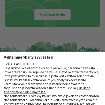
8:00-15:00.
Asiakaspalvelu
Jita Oy
Lakarintie 10, 34800 Virrat
03 475 6100
info@jita.fi