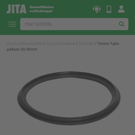
Etusivu
/
Muoviputket
/
Osat ja tarvikkeet
/
Tiivisteet
/ Tiiviste Tupla-
putkeen 50/40mm