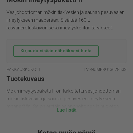
Vesijohdottoman mökin tiskivesien ja saunan pesuvesien
imeytykseen maaperään. Sisältää 160 L
rasvanerotuskaivon sekä imeytyskentän tarvikkeet.
Kirjaudu sisään nähdäksesi hinta
PAKKAUSKOKO: 1
LVI-NUMERO: 3628503
Tuotekuvaus
Mökin imeytyspaketti II on tarkoitettu vesijohdottoman
mökin tiskivesien ja saunan pesuvesien imeytykseen
maaperään. Se on erittäin helppohoitoinen ja huoleton
jätevesipaketti mökille. Sakosäiliön matala rakenne
mahdollistaa asennuksen vaikeaankin paikkaan.
Jita valmistaa runsaasti erilaisia tuotteita
Katso myös nämä