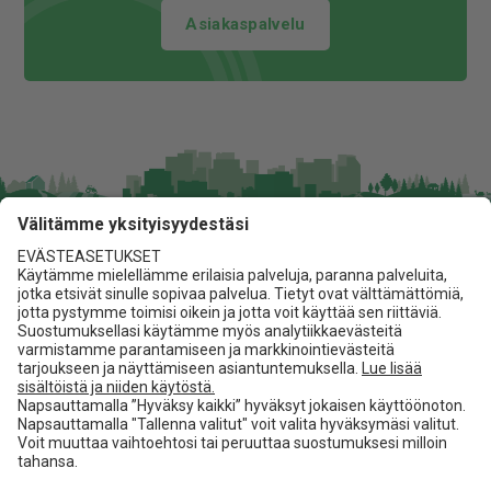
Asiakaspalvelu
Jita Oy
Lakarintie 10, 34800 Virrat
03 475 6100
info@jita.fi
Asiakaspalvelu
Jita.fi