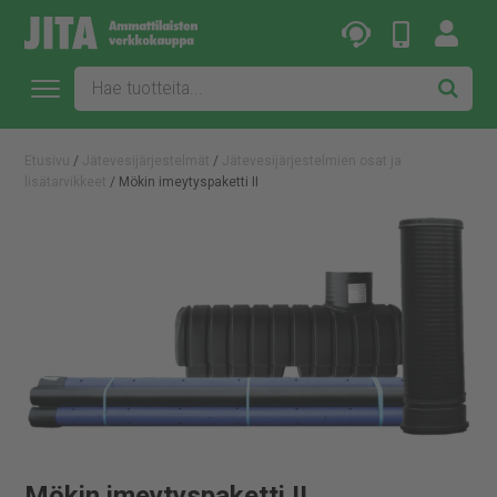
Etusivu
/
Jätevesijärjestelmät
/
Jätevesijärjestelmien osat ja
lisätarvikkeet
/ Mökin imeytyspaketti II
Mökin imeytyspaketti II