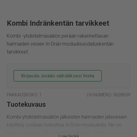
Kombi Indränkentän tarvikkeet
Kombi -yhdistelmäsäiliön perään rakennettavan
harmaiden vesien In-Drän-moduulisuodatuskentän
tarvikkeet.
Kirjaudu sisään nähdäksesi hinta
PAKKAUSKOKO: 1
LVI-NUMERO: 3628509
Tuotekuvaus
Kombi-yhdistelmäsäiliön jälkeisten harmaiden jätevesien
käsittely voidaan toteuttaa In-Drän-moduuleilla. Ne on
helppo asentaa ahtaaseenkin paikkaan. Tilantarve on vain