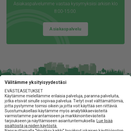
Asiakaspalvelumme vastaa kysymyksiisi arkisin klo
8:00-15:00.
Asiakaspalvelu
Jita Oy
Lakarintie 10, 34800 Virrat
03 475 6100
info@jita.fi