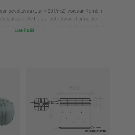
een soveltuvaa (Ltar > 20 l/m2), voidaan Kombin
ysputkisto. Se hoitaa luotettavasti harmaiden
 se on helppohoitoinen ja kustannuksiltaan edullinen.
ä jätevesien käsittelyyn.
isia tuotteita kiinteistökohtaiseen jätevesien
kotimaisia avainlipputuotteita.
oimamme on yksi alan laajimmista, käsittäen
mökkisaunan saunakaivosta suuriin, useamman
ärjestelmiin. Yleisimmät järjestelmätarpeet liittyvät
stön jätevesien käsittelyyn esimerkiksi
äsittelyssä tai välivarastoituna umpisäiliöön.
n tärkeä investointi kiinteistölle ja siksi siinä
n, luotettavaan valmistajaan!
ppuu monesta asiasta, kuten siitä, kuinka laaja
llainen maaperä asennuspaikassa on. Lukuisat
sittelyssä ovat meille arkipäivää.