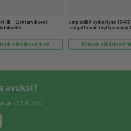
Jos kiinteistöä ei ole liitetty
kiinteistökohtainen jätevesi
Kotimaisella ja laadukkaalla j
tti III – Lisätarvikkeet
Umpisäiliö kytkettynä 10400 L
huolesi poissa!
atukselle
Langattoman täyttymishälyt
Jitan toiminnalle on myönnet
ympäristösetifikaatit. Jitan 
rjaudu nähdäksesi hinta
Kirjaudu nähdäksesi hi
alkuperämerkin käyttöön, mer
tuotteita tuet kotimaista teoll
a avuksi?
kisin klo 8:00-15:00.