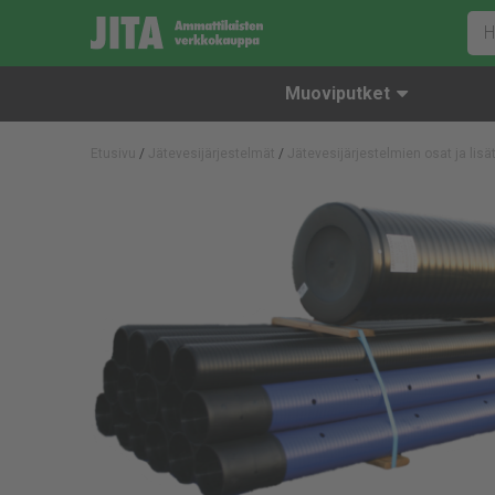
Muoviputket
Etusivu
/
Jätevesijärjestelmät
/
Jätevesijärjestelmien osat ja lisä
Jatkomuhvit
Muovikannet ja -pohjat