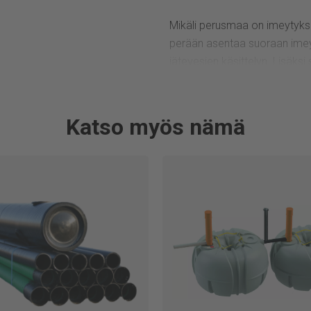
Mikäli perusmaa on imeytyks
perään asentaa suoraan imeyt
jätevesien käsittelyn. Lisäksi
Kotimainen jätevesijärjestelm
Jita valmistaa runsaasti erila
käsittelyyn. Tuotteemme ovat 
Katso myös nämä
Jätevesijärjestelmissä valik
järjestelmät aina pienestä 
kiinteistön yhteisiin jätevesij
omakotitalon tai mökkikiintei
panospuhdistamossa, maaperäk
Jätevesijärjestelmän hankinta o
kannattaa luottaa kotimaisee
Jätevesijärjestelmän hinta rii
järjestelmä tarvitaan tai mi
erikoisratkaisut jätevesien kä