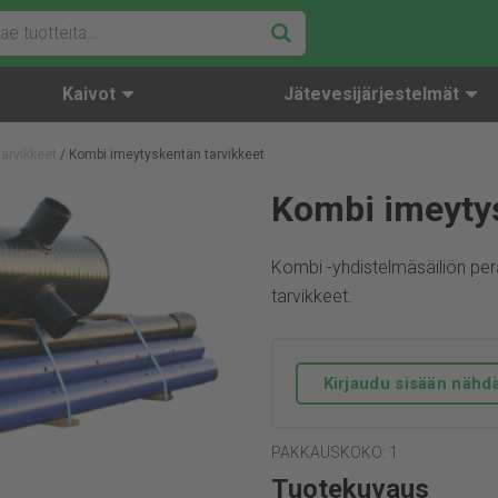
Kaivot
Jätevesijärjestelmät
tarvikkeet
/ Kombi imeytyskentän tarvikkeet
Kombi imeytys
Kombi -yhdistelmäsäiliön pe
tarvikkeet.
Kirjaudu sisään nähdä
PAKKAUSKOKO: 1
Tuotekuvaus