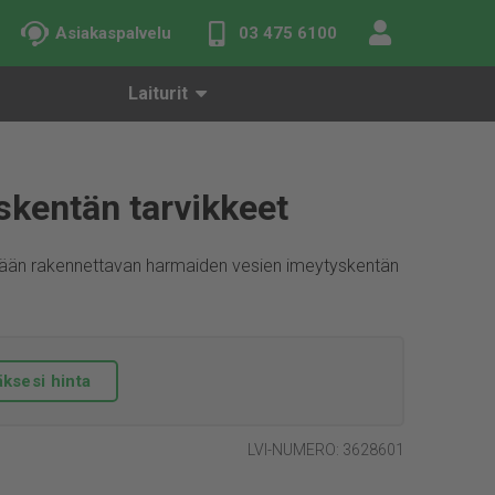
Asiakaspalvelu
03 475 6100
Laiturit
kentän tarvikkeet
rään rakennettavan harmaiden vesien imeytyskentän
ksesi hinta
LVI-NUMERO: 3628601