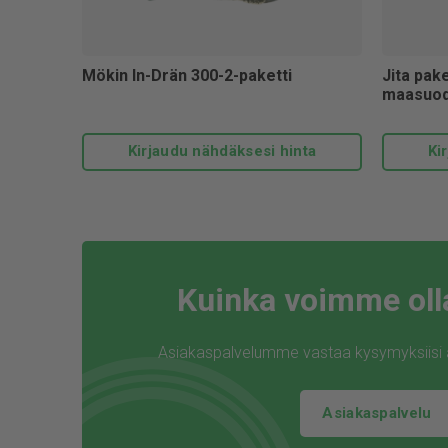
Mökin In-Drän 300-2-paketti
Jita pake
maasuod
Kirjaudu nähdäksesi hinta
Ki
Kuinka voimme oll
Asiakaspalvelumme vastaa kysymyksiisi ar
Asiakaspalvelu