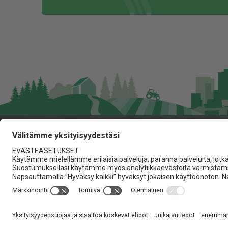
Jita Oy
Lakarintie 10, 34800 Virra
03 475 6100
info@jita.fi