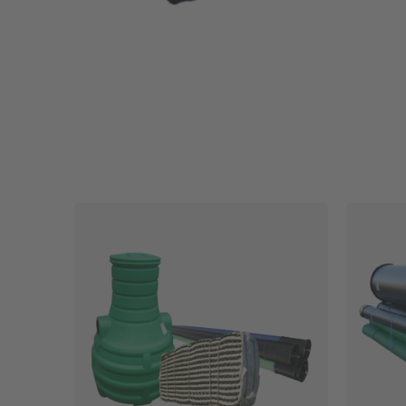
Säätökulmat ja -haarat
Tiivisteet