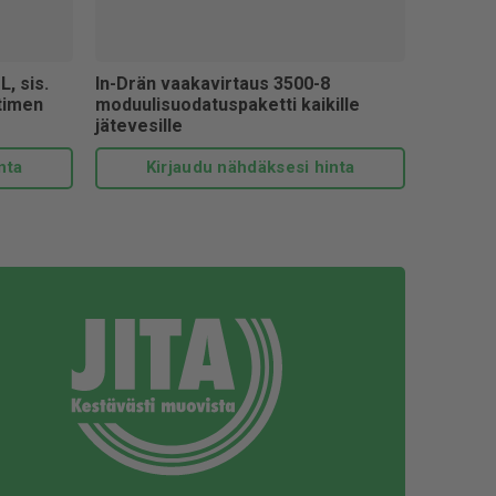
 kunnalliseen viemäriverkostoon, silloin astuu kuvioihin
ratkaisu. Tässä tilanteessa me autamme mielellämme.
ätevesijärjestelmällä pidät vesistöt puhtaana ja
, sis.
In-Drän vaakavirtaus 3500-8
timen
moduulisuodatuspaketti kaikille
ty ISO 9001 ja ISO 14001 laatu- ja
jätevesille
valmistamat tuotteet ovat oikeutettuja Avainlippu-
nta
Kirjaudu nähdäksesi hinta
kkinä kotimaisesta tuotteesta. Käyttämällä Jitan
isuutta.