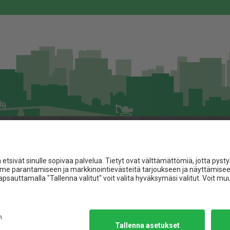
Asiakaspalvelu
Jita.fi
Toimitusehdot
Materiaalipankki
t
Referenssit