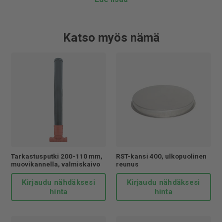
kuormitusta. Kuormituskestävyys 40 tn.
Jitan toiminnalle on myönnetty ISO 9001 ja ISO 14001
laatu- ja ympäristösetifikaatit. Jitan valmistamat tuotteet
Katso myös nämä
ovat oikeutettuja Avainlippu-alkuperämerkin käyttöön,
merkkinä kotimaisesta tuotteesta. Käyttämällä Jitan
tuotteita tuet kotimaista teollisuutta.
Tarkastusputki 200-110 mm,
RST-kansi 400, ulkopuolinen
muovikannella, valmiskaivo
reunus
Kirjaudu nähdäksesi
Kirjaudu nähdäksesi
hinta
hinta