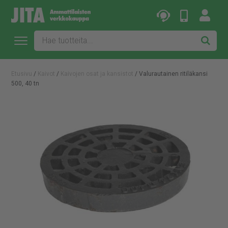
Etusivu
/
Kaivot
/
Kaivojen osat ja kansistot
/ Valurautainen ritiläkansi
500, 40 tn