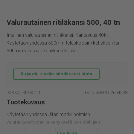
Valurautainen ritiläkansi 500, 40 tn
Irrallinen valurautainen ritiläkansi. Kantavuus 40tn.
Käytetään yhdessä 500mm teleskoopin+kehyksen tai
500mm valurautakehyksen kanssa.
Kirjaudu sisään nähdäksesi hinta
PAKKAUSKOKO: 1
LVI-NUMERO: 2604528
Tuotekuvaus
Käytetään yhdessä Jitan markkinoimien
valurautakehysten ja kehyksellä varusteltujen
teleskooppien kanssa. Luja rakenne kestää kovaa