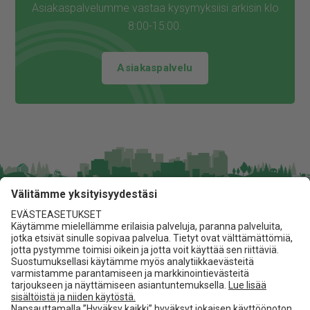
Asiakaspalvelumme vastaa kysymyksiisi arkisin klo
8:00-15:00.
Asiakaspalvelu
Jita Oy
Lakarintie 10, 34800 Virrat
03 475 6100
info@jita.fi