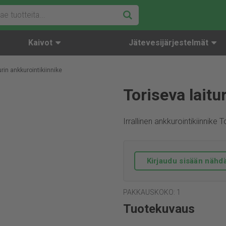
Kaivot
Jätevesijärjestelmät
urin ankkurointikiinnike
Toriseva laitu
Irrallinen ankkurointikiinnike 
Kirjaudu sisään nähdä
PAKKAUSKOKO: 1
Tuotekuvaus