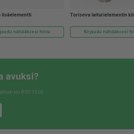
 lisäelementti
Toriseva laiturielementin ki
rjaudu nähdäksesi hinta
Kirjaudu nähdäksesi hi
a avuksi?
kisin klo 8:00-15:00.