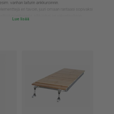
 esim. vanhan laiturin ankkuroinnin.
lementtejä eri tavoin, juuri omaan rantaasi sopivaksi
illisiä ponttoneita, sillä laituri on rakenteeltaan
Kevyitä elementtejä on helppo liikutella, yhden
. Materiaali on kestävää eikä se tarvitse
 on todella helppo ja vaivaton!
anlainen kokonaisuus.
sen, jolloin ponttoneita ei tarvita.
 uudelleen.
 laituri on aina käyttövalmis.
ty ISO 9001 ja ISO 14001 laatu- ja
valmistamat tuotteet ovat oikeutettuja Avainlippu-
kkinä kotimaisesta tuotteesta. Käyttämällä Jitan
isuutta.