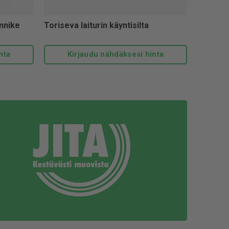
innike
Toriseva laiturin käyntisilta
nta
Kirjaudu nähdäksesi hinta