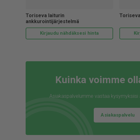
Toriseva laiturin
Toriseva
ankkurointijärjestelmä
Kirjaudu nähdäksesi hinta
Ki
Kuinka voimme oll
Asiakaspalvelumme vastaa kysymyksiisi ar
Asiakaspalvelu