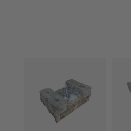
Säätökulmat ja -haarat
Tiivisteet