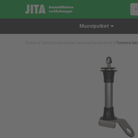
Muoviputket
Etusivu
/
Laiturit
/
Laitureiden varusteet ja ponttonit
/ Toriseva lait
Jatkomuhvit
Muovikannet ja -pohjat