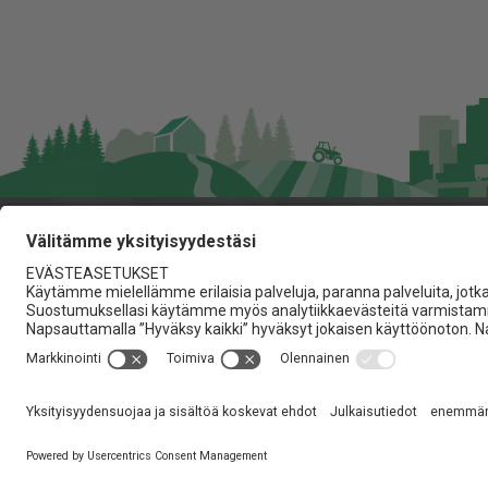
Jita Oy
Lakarintie 10, 34800 Virra
03 475 6100
info@jita.fi
Yksityisyydensuoja
Tietosuojaseloste
Imprint