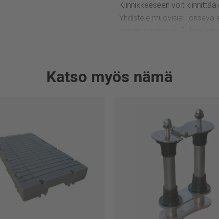
Kiinnikkeeseen voit kiinnittää
Yhdistele muovisia Toriseva-e
kokonaisuudeksi. Et tarvitse er
kelluva ja heti käyttövalmis. 
elementin paino on vain 60 kg
huoltomaalausta. Tämä laituri
Katso myös nämä
Toriseva-laituri tiivistettynä:
– Yhdistele ja rakenna sopiv
– Rakenne mahdollistaa kellumi
– Vaivaton liikutella ja koota
– Ei ylimääräistä huoltamista,
Jitan toiminnalle on myönnet
ympäristösetifikaatit. Jitan 
alkuperämerkin käyttöön, mer
tuotteita tuet kotimaista teoll