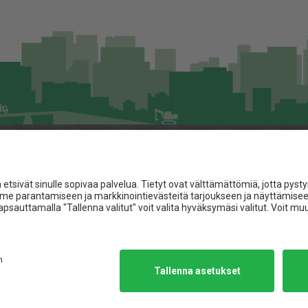
Asiakaspalvelu
Jita.fi
Toimitusehdot
Materiaalipankki
t
Referenssit