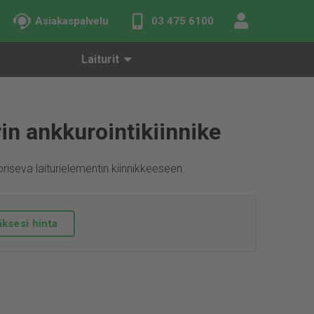
Asiakaspalvelu
03 475 6100
Laiturit
rin ankkurointikiinnike
Toriseva laiturielementin kiinnikkeeseen.
ksesi hinta