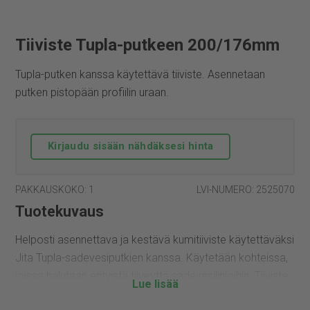
Tiiviste Tupla-putkeen 200/176mm
Tupla-putken kanssa käytettävä tiiviste. Asennetaan
putken pistopään profiilin uraan.
Kirjaudu sisään nähdäksesi hinta
PAKKAUSKOKO: 1
LVI-NUMERO: 2525070
Tuotekuvaus
Helposti asennettava ja kestävä kumitiiviste käytettäväksi
Jita Tupla-sadevesiputkien kanssa. Käytetään kohteissa,
joissa halutaan erityistä tiiveyttä sadevesilinjoihin. Tiiviste
asennetaan putken pistopään (urospään) profiiliin. Tiiviste