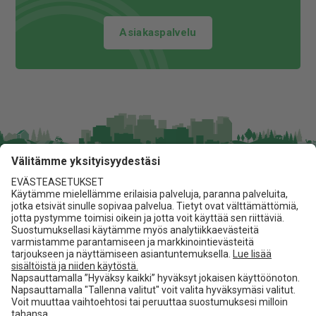
Asiakaspalvelu
Jita Oy
Lakarintie 10, 34800 Virrat
03 475 6100
info@jita.fi
Asiakaspalvelu
Jita.fi