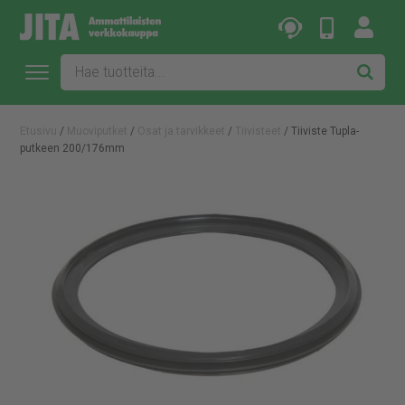
Etusivu
/
Muoviputket
/
Osat ja tarvikkeet
/
Tiivisteet
/ Tiiviste Tupla-
putkeen 200/176mm