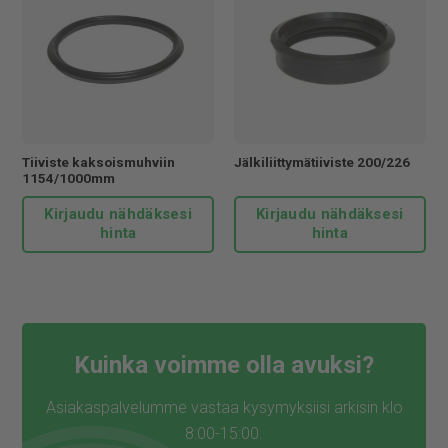
Tiiviste kaksoismuhviin
Jälkiliittymätiiviste 200/226
1154/1000mm
Kirjaudu nähdäksesi
Kirjaudu nähdäksesi
hinta
hinta
Kuinka voimme olla avuksi?
Asiakaspalvelumme vastaa kysymyksiisi arkisin klo
8:00-15:00.