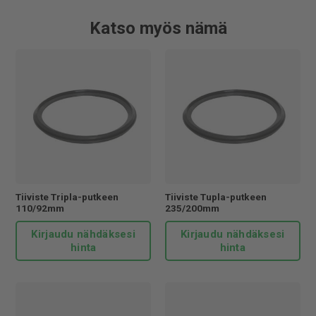
liukuu liitettävän putken muhvin sisään. Asennettaessa
tulee käyttää putkiliukastetta, jotta asennus on luotettava
Katso myös nämä
ja tiiviste pysyy asennettaessa paikoillaan.
Jitan toiminnalle on myönnetty ISO 9001 ja ISO 14001
laatu- ja ympäristösetifikaatit. Jitan valmistamat tuotteet
ovat oikeutettuja Avainlippu-alkuperämerkin käyttöön,
merkkinä kotimaisesta tuotteesta. Käyttämällä Jitan
tuotteita tuet kotimaista teollisuutta.
Tiiviste Tripla-putkeen
Tiiviste Tupla-putkeen
110/92mm
235/200mm
Kirjaudu nähdäksesi
Kirjaudu nähdäksesi
hinta
hinta