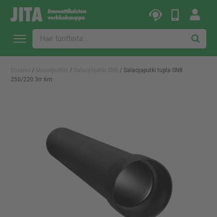
Etusivu
/
Muoviputket
/
Salaojaputki SN8
/ Salaojaputki tupla SN8
250/220 3rr 6m