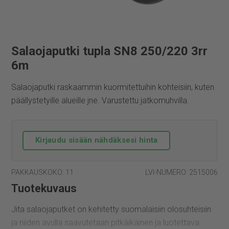
Salaojaputki tupla SN8 250/220 3rr
6m
Salaojaputki raskaammin kuormitettuihin kohteisiin, kuten
päällystetyille alueille jne. Varustettu jatkomuhvilla.
Kirjaudu sisään nähdäksesi hinta
PAKKAUSKOKO: 11
LVI-NUMERO: 2515006
Tuotekuvaus
Jita salaojaputket on kehitetty suomalaisiin olosuhteisiin
ja niiden avulla saavutetaan pitkäikäinen ja luotettava