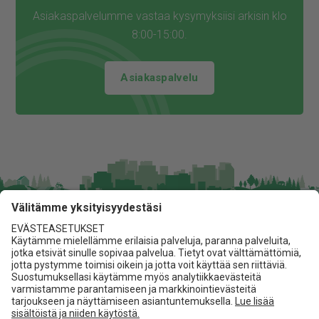
Asiakaspalvelumme vastaa kysymyksiisi arkisin klo
8:00-15:00.
Asiakaspalvelu
Jita Oy
Lakarintie 10, 34800 Virrat
03 475 6100
info@jita.fi