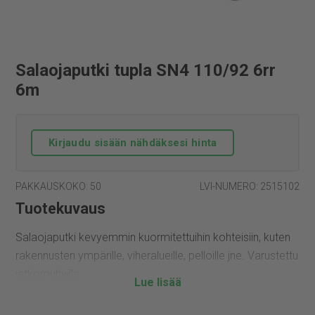
Salaojaputki tupla SN4 110/92 6rr
6m
Kirjaudu sisään nähdäksesi hinta
PAKKAUSKOKO: 50
LVI-NUMERO: 2515102
Tuotekuvaus
Salaojaputki kevyemmin kuormitettuihin kohteisiin, kuten
rakennusten ympärille, viheralueille, pelloille jne. Varustettu
jatkomuhvilla.