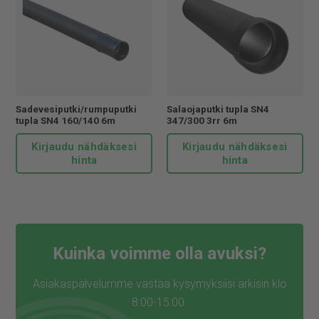
Sadevesiputki/rumpuputki
Salaojaputki tupla SN4
tupla SN4 160/140 6m
347/300 3rr 6m
Kirjaudu nähdäksesi
Kirjaudu nähdäksesi
hinta
hinta
Kuinka voimme olla avuksi?
Asiakaspalvelumme vastaa kysymyksiisi arkisin klo
8:00-15:00.