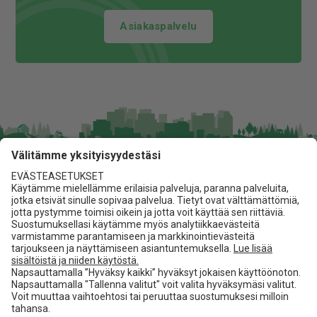
Asiakaspalvelu
Jita Oy
Lakarintie 10, 34800 Virrat
03 475 6100
info@jita.fi
Asiakaspalvelu
Jita.fi