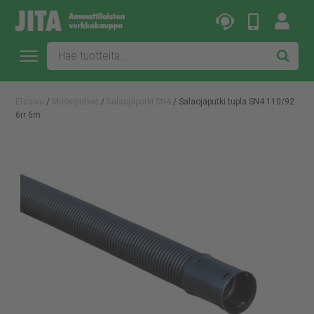
Etusivu
/
Muoviputket
/
Salaojaputki SN4
/ Salaojaputki tupla SN4 110/92
6rr 6m