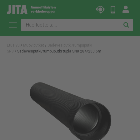
Etusivu
/
Muoviputket
/
Sadevesiputki/rumpuputki
SN8
/ Sadevesiputki/rumpuputki tupla SN8 284/250 6m