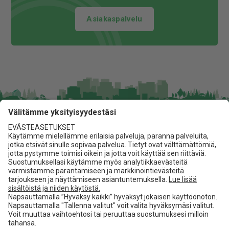
Asiakaspalvelu
Jita Oy
Lakarintie 10, 34800 Virrat
03 475 6100
info@jita.fi
Asiakaspalvelu
Jita.fi