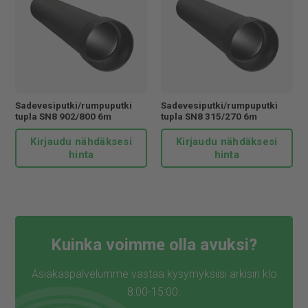
Sadevesiputki/rumpuputki
Sadevesiputki/rumpuputki
tupla SN8 902/800 6m
tupla SN8 315/270 6m
Kirjaudu nähdäksesi
Kirjaudu nähdäksesi
hinta
hinta
Kuinka voimme olla avuksi?
Asiakaspalvelumme vastaa kysymyksiisi arkisin klo
8:00-15:00.