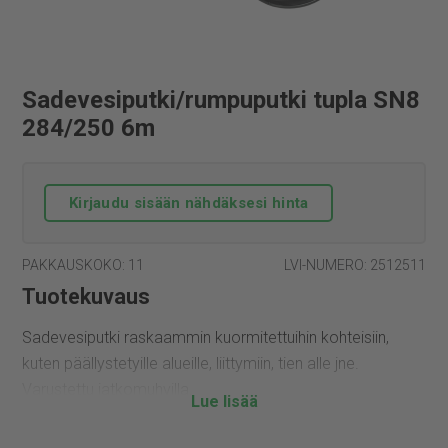
Sadevesiputki/rumpuputki tupla SN8
284/250 6m
Kirjaudu sisään nähdäksesi hinta
PAKKAUSKOKO: 11
LVI-NUMERO: 2512511
Tuotekuvaus
Sadevesiputki raskaammin kuormitettuihin kohteisiin,
kuten päällystetyille alueille, liittymiin, tien alle jne.
Varustettu jatkomuhvilla.