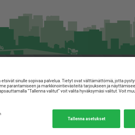
Asiakaspalvelu
Jita.fi
Toimitusehdot
Materiaalipankki
t
Referenssit