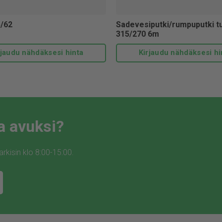
5/62
Sadevesiputki/rumpuputki t
315/270 6m
rjaudu nähdäksesi hinta
Kirjaudu nähdäksesi hi
a avuksi?
kisin klo 8:00-15:00.