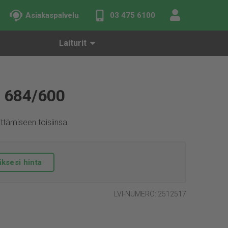
Asiakaspalvelu
03 475 6100
Laiturit
 684/600
iittämiseen toisiinsa.
ksesi hinta
LVI-NUMERO: 2512517