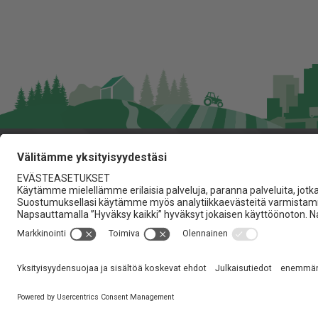
Jita Oy
Lakarintie 10, 34800 Virra
03 475 6100
info@jita.fi
Yksityisyydensuoja
Tietosuojaseloste
Imprint