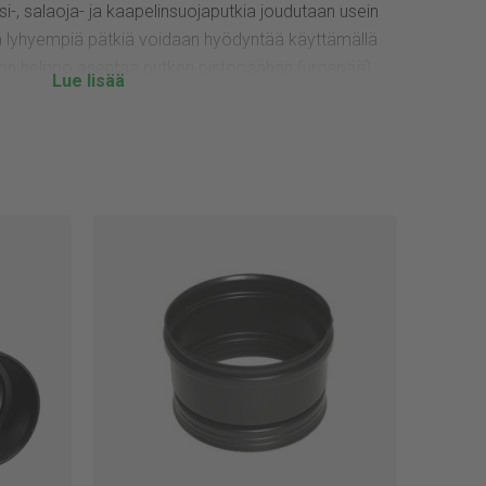
, salaoja- ja kaapelinsuojaputkia joudutaan usein
viä lyhyempiä pätkiä voidaan hyödyntää käyttämällä
vi on helppo asentaa putken pistopäähän (urospää).
nen voidaan varmistaa esim. ruuvaamalla muhvi kiinni
vin koosta riippuen joko polyeteeni tai polypropeeni
ty ISO 9001 ja ISO 14001 laatu- ja
valmistamat tuotteet ovat oikeutettuja Avainlippu-
kkinä kotimaisesta tuotteesta. Käyttämällä Jitan
isuutta.