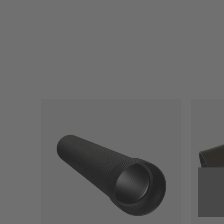
Säätökulmat ja -haarat
Tiivisteet