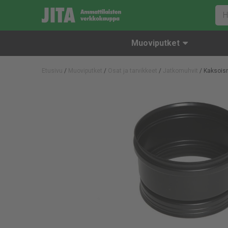
Muoviputket
Etusivu
/
Muoviputket
/
Osat ja tarvikkeet
/
Jatkomuhvit
/ Kaksois
Jatkomuhvit
Muovikannet ja -pohjat