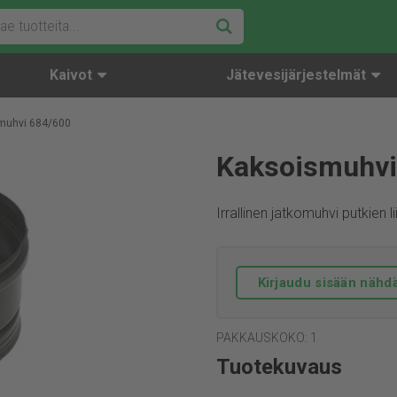
Kaivot
Jätevesijärjestelmät
muhvi 684/600
Kaksoismuhvi
Irrallinen jatkomuhvi putkien l
Kirjaudu sisään nähdä
PAKKAUSKOKO: 1
Tuotekuvaus