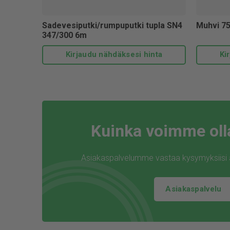
Sadevesiputki/rumpuputki tupla SN4
Muhvi 7
347/300 6m
Kirjaudu nähdäksesi hinta
Ki
Kuinka voimme oll
Asiakaspalvelumme vastaa kysymyksiisi ar
Asiakaspalvelu