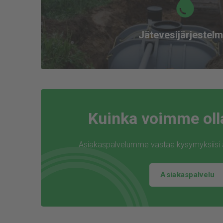
Jätevesijärjestelm
Kuinka voimme oll
Asiakaspalvelumme vastaa kysymyksiisi ar
Asiakaspalvelu