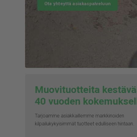
Ota yhteyttä asiakaspalveluun
Säätökulmat ja -haarat
Tiivisteet
Muovituotteita kestäväs
40 vuoden kokemuksel
Tarjoamme asiakkaillemme markkinoiden
kilpailukykyisimmät tuotteet edulliseen hintaan.