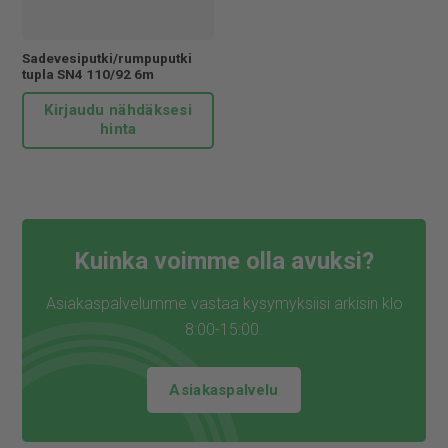
Sadevesiputki/rumpuputki
tupla SN4 110/92 6m
Kirjaudu nähdäksesi
hinta
Kuinka voimme olla avuksi?
Asiakaspalvelumme vastaa kysymyksiisi arkisin klo
8:00-15:00.
Asiakaspalvelu