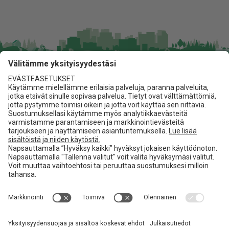
Jita Oy
Lakarintie 10, 34800 Virrat
03 475 6100
info@jita.fi
Asiakaspalvelu
Jita.fi
Toimitusehdot
Materiaalipankki
Referenssit